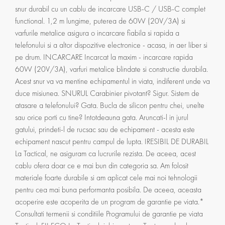
snur durabil cu un cablu de incarcare USB-C / USB-C complet
functional. 1,2 m lungime, puterea de 60W (20V/3A) si
varfurile metalice asigura o incarcare fiabila si rapida a
telefonului si a altor dispozitive electronice - acasa, in aer liber si
pe drum. INCARCARE Incarcat la maxim - incarcare rapida
60W (20V/3A), varfuri metalice blindate si constructie durabila.
Acest snur va va mentine echipamentul in viata, indiferent unde va
duce misiunea. SNURUL Carabinier pivotant? Sigur. Sistem de
atasare a telefonului? Gata. Bucla de silicon pentru chei, unelte
sau orice porti cu tine? Intotdeauna gata. Aruncati-l in jurul
gatului, prindeti-l de rucsac sau de echipament - acesta este
echipament nascut pentru campul de lupta. IRESIBIL DE DURABIL
La Tactical, ne asiguram ca lucrurile rezista. De aceea, acest
cablu ofera doar ce e mai bun din categoria sa. Am folosit
materiale foarte durabile si am aplicat cele mai noi tehnologii
pentru cea mai buna performanta posibila. De aceea, aceasta
acoperire este acoperita de un program de garantie pe viata.*
Consultati termenii si conditiile Programului de garantie pe viata