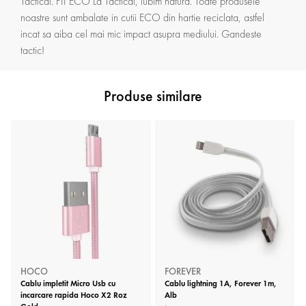
Tactical. FII ECO La Tactical, iubim natura. Toate produsele
noastre sunt ambalate in cutii ECO din hartie reciclata, astfel
incat sa aiba cel mai mic impact asupra mediului. Gandeste
tactic!
Produse similare
HOCO
FOREVER
Cablu impletit Micro Usb cu
Cablu lightning 1A, Forever 1m,
incarcare rapida Hoco X2 Roz
Alb