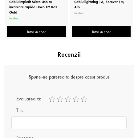
Cablu impletit Micro Usb cu
Cablu lightning 1A, Forever 1m,
incarcare rapida Hoco X2 Roz
Alb
Gold
In stoc
In stoc
Intra in cont
Intra in cont
Recenzii
Spune-ne parerea ta despre acest produs
Evaluarea ta:
Titlu
Recenzie