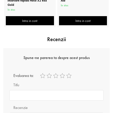
incarcare rapida Hoco X2 Roz
Alb
Gold
In stoc
In stoc
Intra in cont
Intra in cont
Recenzii
Spune-ne parerea ta despre acest produs
Evaluarea ta:
Titlu
Recenzie