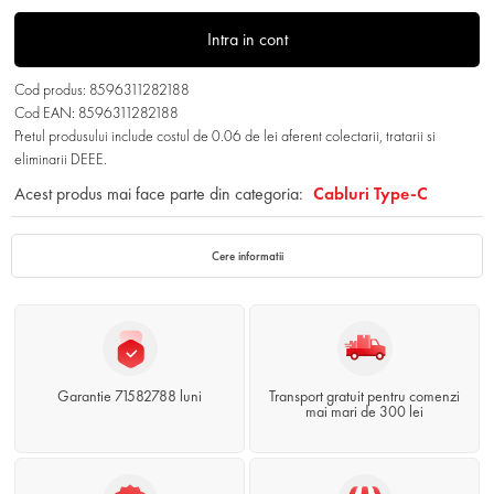
Intra in cont
Cod produs: 8596311282188
Cod EAN: 8596311282188
Pretul produsului include costul de 0.06 de lei aferent colectarii, tratarii si
eliminarii DEEE.
Acest produs mai face parte din categoria:
Cabluri Type-C
Cere informatii
Garantie 71582788 luni
Transport gratuit pentru comenzi
mai mari de 300 lei