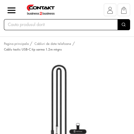
Pagina principala
Cabluri de date telefoane
Cablu tactic USB-C tip sarma 1.2m negru