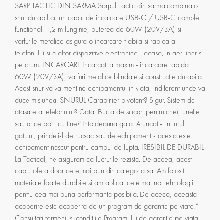
SARP TACTIC DIN SARMA Sarpul Tactic din sarma combina o
snur durabil cu un cablu de incarcare USB-C / USB-C complet
functional. 1,2 m lungime, puterea de 60W (20V/3A) si
varfurile metalice asigura o incarcare fiabila si rapida a
telefonului si a altor dispozitive electronice - acasa, in aer liber si
pe drum. INCARCARE Incarcat la maxim - incarcare rapida
60W (20V/3A), varfuri metalice blindate si constructie durabila.
Acest snur va va mentine echipamentul in viata, indiferent unde va
duce misiunea. SNURUL Carabinier pivotant? Sigur. Sistem de
atasare a telefonului? Gata. Bucla de silicon pentru chei, unelte
sau orice porti cu tine? Intotdeauna gata. Aruncati-l in jurul
gatului, prindeti-l de rucsac sau de echipament - acesta este
echipament nascut pentru campul de lupta. IRESIBIL DE DURABIL
La Tactical, ne asiguram ca lucrurile rezista. De aceea, acest
cablu ofera doar ce e mai bun din categoria sa. Am folosit
materiale foarte durabile si am aplicat cele mai noi tehnologii
pentru cea mai buna performanta posibila. De aceea, aceasta
acoperire este acoperita de un program de garantie pe viata.*
Consultati termenii si conditiile Programului de garantie pe viata