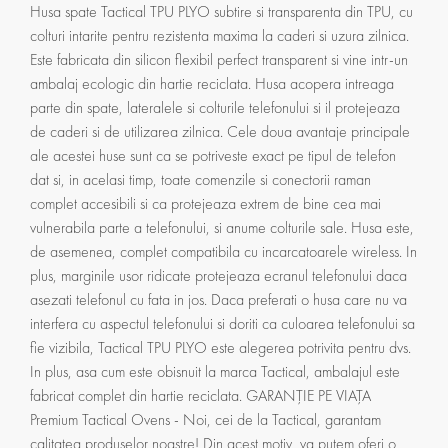
Husa spate Tactical TPU PLYO subtire si transparenta din TPU, cu
colturi intarite pentru rezistenta maxima la caderi si uzura zilnica.
Este fabricata din silicon flexibil perfect transparent si vine intr-un
ambalaj ecologic din hartie reciclata. Husa acopera intreaga
parte din spate, lateralele si colturile telefonului si il protejeaza
de caderi si de utilizarea zilnica. Cele doua avantaje principale
ale acestei huse sunt ca se potriveste exact pe tipul de telefon
dat si, in acelasi timp, toate comenzile si conectorii raman
complet accesibili si ca protejeaza extrem de bine cea mai
vulnerabila parte a telefonului, si anume colturile sale. Husa este,
de asemenea, complet compatibila cu incarcatoarele wireless. In
plus, marginile usor ridicate protejeaza ecranul telefonului daca
asezati telefonul cu fata in jos. Daca preferati o husa care nu va
interfera cu aspectul telefonului si doriti ca culoarea telefonului sa
fie vizibila, Tactical TPU PLYO este alegerea potrivita pentru dvs.
In plus, asa cum este obisnuit la marca Tactical, ambalajul este
fabricat complet din hartie reciclata. GARANȚIE PE VIAȚA
Premium Tactical Ovens - Noi, cei de la Tactical, garantam
calitatea produselor noastre! Din acest motiv, va putem oferi o