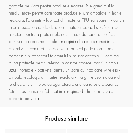
garantie pe viata pentru produsele noastre. Ne gandim si la
mediu, motiv pentru care toate produsele sunt ambalate in hartie
reciclata. Parametri - fabricat din material TPU transparent - colturi
intarite exceptional de durabile - material durabil si suficient de
rezistent pentru a proteja telefonul in caz de cadere - orificiu
pentru atasarea unei curele - margini ridicate ale ramei in jurul
obiectivului camerei - se potriveste perfect pe telefon - toate
comenzile si conectorii telefonului sunt usor accesibili - cea mai
buna protectie pentru telefon in caz de cadere, dar si in timpul
uzurii normale - potrivit si pentru utilizare cu incarcare wireless -
ambalaj ecologic din hartie reciclata - marginile usor ridicate din
jurul ecranului impiedica zgarietura atunci cand este asezat cu
fata in jos - ambalaj fabricat in intregime din hartie reciclata -
garantie pe viata
Produse similare