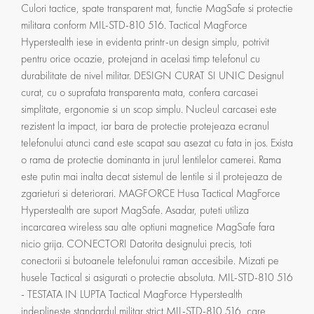
Culori tactice, spate transparent mat, functie MagSafe si protectie
militara conform MIL-STD-810 516. Tactical MagForce
Hyperstealth iese in evidenta printr-un design simplu, potrivit
pentru orice ocazie, protejand in acelasi timp telefonul cu
durabilitate de nivel militar. DESIGN CURAT SI UNIC Designul
curat, cu o suprafata transparenta mata, confera carcasei
simplitate, ergonomie si un scop simplu. Nucleul carcasei este
rezistent la impact, iar bara de protectie protejeaza ecranul
telefonului atunci cand este scapat sau asezat cu fata in jos. Exista
o rama de protectie dominanta in jurul lentilelor camerei. Rama
este putin mai inalta decat sistemul de lentile si il protejeaza de
zgarieturi si deteriorari. MAGFORCE Husa Tactical MagForce
Hyperstealth are suport MagSafe. Asadar, puteti utiliza
incarcarea wireless sau alte optiuni magnetice MagSafe fara
nicio grija. CONECTORI Datorita designului precis, toti
conectorii si butoanele telefonului raman accesibile. Mizati pe
husele Tactical si asigurati o protectie absoluta. MIL-STD-810 516
- TESTATA IN LUPTA Tactical MagForce Hyperstealth
indeplineste standardul militar strict MIL-STD-810 516, care