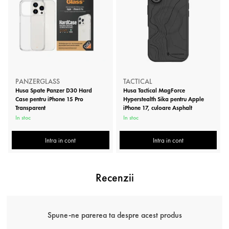
PANZERGLASS
TACTICAL
Husa Spate Panzer D30 Hard
Husa Tactical MagForce
Case pentru iPhone 15 Pro
Hyperstealth Sika pentru Apple
Transparent
iPhone 17, culoare Asphalt
In stoc
In stoc
Intra in cont
Intra in cont
Recenzii
Spune-ne parerea ta despre acest produs