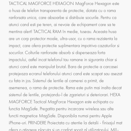
TACTICAL MAGFORCE HEXAGON MagForce Hexagon este
o husa de telefon transparenta de protectie, dotata cu o rama
ranforsata unica, care absoarbe si distribuie socurile. Pentru ca
atunci cand esti pe teren, ai nevoie de echipament care sa te
mentina alert! TACTICAL RAM In medie, tuseau. Aceasta husa
are un corp protector moale, ultra-usor, cu o rama rezistenta la
impact, care ofera protectie suplimentara impotriva cazaturilor si
socurilor. Colturile ranforsate absorb si disperseaza forta
impactului, astfel incat telefonul tau ramane in siguranta chiar si
atunci cand este manipulat brutal. Bara de protectie a carcasei
protejeaza ecranul telefonului atunci cand este scapat sau asezat
cu fata in jos. Sistemul de lentile al camerei a primit, de
asemenea, o rama de protectie. Rama este putin mai inalta decat
sistemul de lentile, protejandu-l de zgarieturi si deteriorari. HEXA
MAGFORCE Tactical MagForce Hexagon este echipata cu
functia MagSafe. Pregatita pentru incarcare wireless sau alte
functii magnetice MagSafe. Disponibila numai pentru Apple
iPhone-uri. PRINDERE Proiectata cu atentie la detalii - finisajul mat
ofera o atingere placuta si un confort sporit al utilizatorului. MIL-