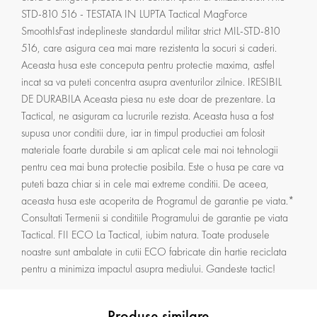
STD-810 516 - TESTATA IN LUPTA Tactical MagForce
SmoothIsFast indeplineste standardul militar strict MIL-STD-810
516, care asigura cea mai mare rezistenta la socuri si caderi.
Aceasta husa este conceputa pentru protectie maxima, astfel
incat sa va puteti concentra asupra aventurilor zilnice. IRESIBIL
DE DURABILA Aceasta piesa nu este doar de prezentare. La
Tactical, ne asiguram ca lucrurile rezista. Aceasta husa a fost
supusa unor conditii dure, iar in timpul productiei am folosit
materiale foarte durabile si am aplicat cele mai noi tehnologii
pentru cea mai buna protectie posibila. Este o husa pe care va
puteti baza chiar si in cele mai extreme conditii. De aceea,
aceasta husa este acoperita de Programul de garantie pe viata.*
Consultati Termenii si conditiile Programului de garantie pe viata
Tactical. FII ECO La Tactical, iubim natura. Toate produsele
noastre sunt ambalate in cutii ECO fabricate din hartie reciclata
pentru a minimiza impactul asupra mediului. Gandeste tactic!
Produse similare