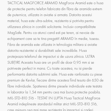
TACTICAL MAGFORCE ARAMID MagForce Aramid este o husa
de protectie pentru telefon fabricata din fibra de aramida extrem
de puternica, utilizata in aviatie si armata. Datorita acestui
material, husa este ultra-subtire, rezistenta si potrivita pentru
utilizarea zilnica in conditii solicitante. Inclusiv compatibilitate
MagSafe. Pentru ca atunci cand esti pe teren, ai nevoie de
echipament care sa te tina pregatit! ARAMID In medie, tuseau.
Fibra de aramida este utilizata in tehnologia militara si aviatie
datorita rezistentei si durabilitatii sale incredibile. Husa
protejeaza telefonul de impacturi si de uzura zilnica. ULTRA
SUBȚIRE Aceasta husa are un profil de doar 0,95 mm si se
potriveste perfect in mana. Cu toate acestea, nu isi pierde
performanta datorita subtirimii sale. Husa este ranforsata cu piese
premium de Kevlar, fiecare dintre acestea fiind tesuta din 650 de
fibre individuale. Spatierea dintre piesele individuale este testata
in laborator la 1,54 mm pentru cea mai buna protectie posibila.
MIL-STD-810 516 - TESTAT IN LUPTA Husa Tactical MagForce
Aramid indeplineste standardul militar strict MIL-STD-810 516,
care asigura cea mai mare rezistenta la impacturi si caderi.