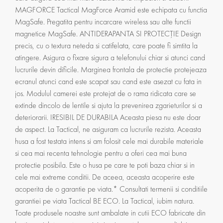
MAGFORCE Tactical MagForce Aramid este echipata cu functia
MagSafe. Pregatita pentru incarcare wireless sau alte functii
magnetice MagSafe. ANTIDERAPANTA SI PROTECȚIE Design
precis, cu o textura neteda si catifelata, care poate fi simtita la
atingere. Asigura o fixare sigura a telefonului chiar si atunci cand
lucrurile devin dificile. Marginea frontala de protectie protejeaza
ecranul atunci cand este scapat sau cand este asezat cu fata in
jos. Modulul camerei este protejat de o rama ridicata care se
extinde dincolo de lentile si ajuta la prevenirea zgarieturilor si a
deteriorarii. IRESIBIL DE DURABILA Aceasta piesa nu este doar
de aspect. La Tactical, ne asiguram ca lucrurile rezista. Aceasta
husa a fost testata intens si am folosit cele mai durabile materiale
si cea mai recenta tehnologie pentru a oferi cea mai buna
protectie posibila. Este o husa pe care te poti baza chiar si in
cele mai extreme conditii. De aceea, aceasta acoperire este
acoperita de o garantie pe viata.* Consultati termenii si conditiile
garantiei pe viata Tactical BE ECO. La Tactical, iubim natura.
Toate produsele noastre sunt ambalate in cutii ECO fabricate din