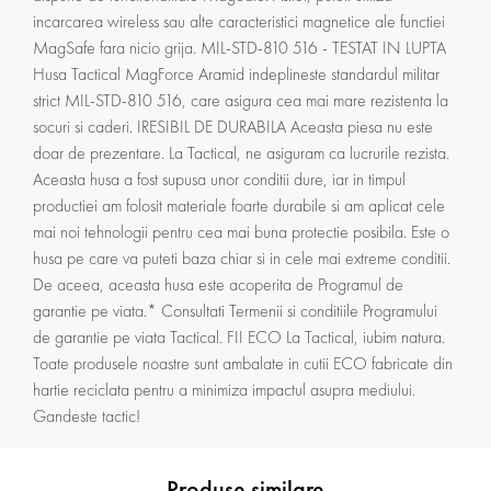
incarcarea wireless sau alte caracteristici magnetice ale functiei
MagSafe fara nicio grija. MIL-STD-810 516 - TESTAT IN LUPTA
Husa Tactical MagForce Aramid indeplineste standardul militar
strict MIL-STD-810 516, care asigura cea mai mare rezistenta la
socuri si caderi. IRESIBIL DE DURABILA Aceasta piesa nu este
doar de prezentare. La Tactical, ne asiguram ca lucrurile rezista.
Aceasta husa a fost supusa unor conditii dure, iar in timpul
productiei am folosit materiale foarte durabile si am aplicat cele
mai noi tehnologii pentru cea mai buna protectie posibila. Este o
husa pe care va puteti baza chiar si in cele mai extreme conditii.
De aceea, aceasta husa este acoperita de Programul de
garantie pe viata.* Consultati Termenii si conditiile Programului
de garantie pe viata Tactical. FII ECO La Tactical, iubim natura.
Toate produsele noastre sunt ambalate in cutii ECO fabricate din
hartie reciclata pentru a minimiza impactul asupra mediului.
Gandeste tactic!
Produse similare