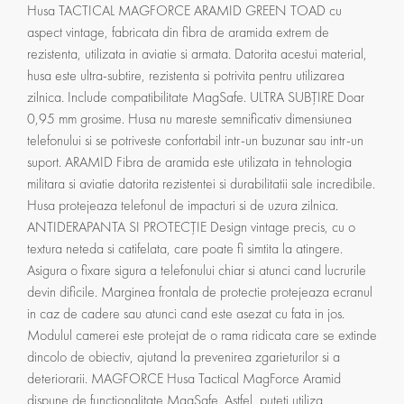
Husa TACTICAL MAGFORCE ARAMID GREEN TOAD cu
aspect vintage, fabricata din fibra de aramida extrem de
rezistenta, utilizata in aviatie si armata. Datorita acestui material,
husa este ultra-subtire, rezistenta si potrivita pentru utilizarea
zilnica. Include compatibilitate MagSafe. ULTRA SUBȚIRE Doar
0,95 mm grosime. Husa nu mareste semnificativ dimensiunea
telefonului si se potriveste confortabil intr-un buzunar sau intr-un
suport. ARAMID Fibra de aramida este utilizata in tehnologia
militara si aviatie datorita rezistentei si durabilitatii sale incredibile.
Husa protejeaza telefonul de impacturi si de uzura zilnica.
ANTIDERAPANTA SI PROTECȚIE Design vintage precis, cu o
textura neteda si catifelata, care poate fi simtita la atingere.
Asigura o fixare sigura a telefonului chiar si atunci cand lucrurile
devin dificile. Marginea frontala de protectie protejeaza ecranul
in caz de cadere sau atunci cand este asezat cu fata in jos.
Modulul camerei este protejat de o rama ridicata care se extinde
dincolo de obiectiv, ajutand la prevenirea zgarieturilor si a
deteriorarii. MAGFORCE Husa Tactical MagForce Aramid
dispune de functionalitate MagSafe. Astfel, puteti utiliza