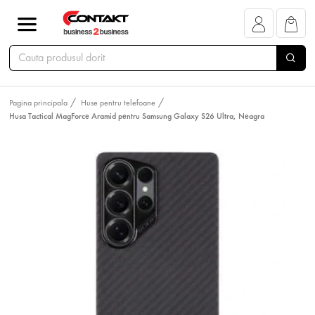
Pagina principala
Huse pentru telefoane
Husa Tactical MagForce Aramid pentru Samsung Galaxy S26 Ultra, Neagra