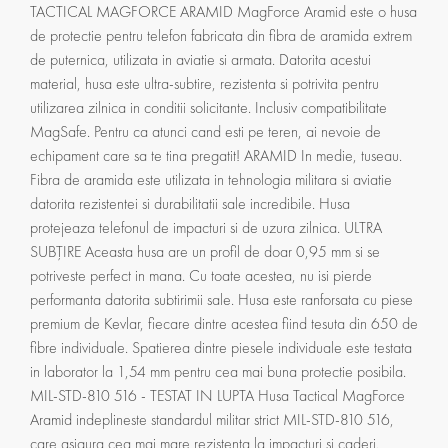
TACTICAL MAGFORCE ARAMID MagForce Aramid este o husa
de protectie pentru telefon fabricata din fibra de aramida extrem
de puternica, utilizata in aviatie si armata. Datorita acestui
material, husa este ultra-subtire, rezistenta si potrivita pentru
utilizarea zilnica in conditii solicitante. Inclusiv compatibilitate
MagSafe. Pentru ca atunci cand esti pe teren, ai nevoie de
echipament care sa te tina pregatit! ARAMID In medie, tuseau.
Fibra de aramida este utilizata in tehnologia militara si aviatie
datorita rezistentei si durabilitatii sale incredibile. Husa
protejeaza telefonul de impacturi si de uzura zilnica. ULTRA
SUBȚIRE Aceasta husa are un profil de doar 0,95 mm si se
potriveste perfect in mana. Cu toate acestea, nu isi pierde
performanta datorita subtirimii sale. Husa este ranforsata cu piese
premium de Kevlar, fiecare dintre acestea fiind tesuta din 650 de
fibre individuale. Spatierea dintre piesele individuale este testata
in laborator la 1,54 mm pentru cea mai buna protectie posibila.
MIL-STD-810 516 - TESTAT IN LUPTA Husa Tactical MagForce
Aramid indeplineste standardul militar strict MIL-STD-810 516,
care asigura cea mai mare rezistenta la impacturi si caderi.