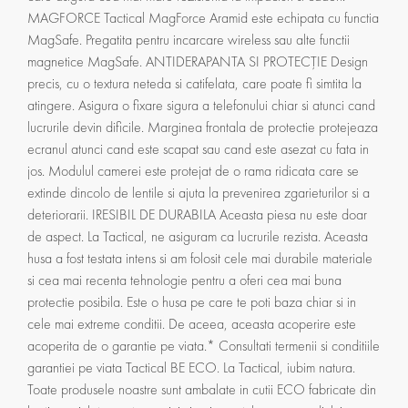
MAGFORCE Tactical MagForce Aramid este echipata cu functia
MagSafe. Pregatita pentru incarcare wireless sau alte functii
magnetice MagSafe. ANTIDERAPANTA SI PROTECȚIE Design
precis, cu o textura neteda si catifelata, care poate fi simtita la
atingere. Asigura o fixare sigura a telefonului chiar si atunci cand
lucrurile devin dificile. Marginea frontala de protectie protejeaza
ecranul atunci cand este scapat sau cand este asezat cu fata in
jos. Modulul camerei este protejat de o rama ridicata care se
extinde dincolo de lentile si ajuta la prevenirea zgarieturilor si a
deteriorarii. IRESIBIL DE DURABILA Aceasta piesa nu este doar
de aspect. La Tactical, ne asiguram ca lucrurile rezista. Aceasta
husa a fost testata intens si am folosit cele mai durabile materiale
si cea mai recenta tehnologie pentru a oferi cea mai buna
protectie posibila. Este o husa pe care te poti baza chiar si in
cele mai extreme conditii. De aceea, aceasta acoperire este
acoperita de o garantie pe viata.* Consultati termenii si conditiile
garantiei pe viata Tactical BE ECO. La Tactical, iubim natura.
Toate produsele noastre sunt ambalate in cutii ECO fabricate din