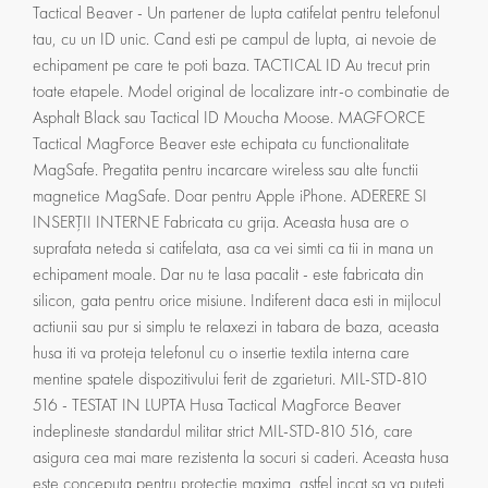
Tactical Beaver - Un partener de lupta catifelat pentru telefonul
tau, cu un ID unic. Cand esti pe campul de lupta, ai nevoie de
echipament pe care te poti baza. TACTICAL ID Au trecut prin
toate etapele. Model original de localizare intr-o combinatie de
Asphalt Black sau Tactical ID Moucha Moose. MAGFORCE
Tactical MagForce Beaver este echipata cu functionalitate
MagSafe. Pregatita pentru incarcare wireless sau alte functii
magnetice MagSafe. Doar pentru Apple iPhone. ADERERE SI
INSERȚII INTERNE Fabricata cu grija. Aceasta husa are o
suprafata neteda si catifelata, asa ca vei simti ca tii in mana un
echipament moale. Dar nu te lasa pacalit - este fabricata din
silicon, gata pentru orice misiune. Indiferent daca esti in mijlocul
actiunii sau pur si simplu te relaxezi in tabara de baza, aceasta
husa iti va proteja telefonul cu o insertie textila interna care
mentine spatele dispozitivului ferit de zgarieturi. MIL-STD-810
516 - TESTAT IN LUPTA Husa Tactical MagForce Beaver
indeplineste standardul militar strict MIL-STD-810 516, care
asigura cea mai mare rezistenta la socuri si caderi. Aceasta husa
este conceputa pentru protectie maxima, astfel incat sa va puteti