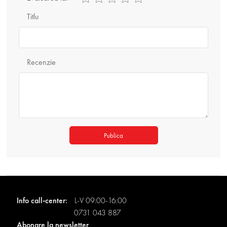
Titlu
Recenzie
Publica
Info call-center:
L-V 09:00-16:00
0731 043 887
Abonare la newsletter