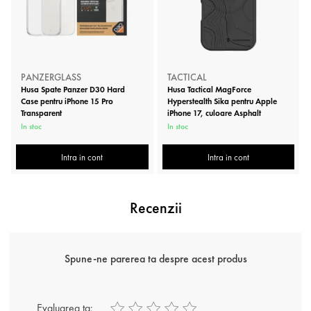
PANZERGLASS
TACTICAL
Husa Spate Panzer D30 Hard
Husa Tactical MagForce
Case pentru iPhone 15 Pro
Hyperstealth Sika pentru Apple
Transparent
iPhone 17, culoare Asphalt
In stoc
In stoc
Intra in cont
Intra in cont
Recenzii
Spune-ne parerea ta despre acest produs
Evaluarea ta: