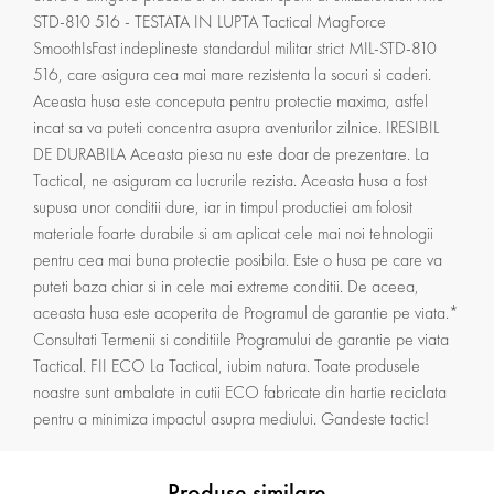
STD-810 516 - TESTATA IN LUPTA Tactical MagForce
SmoothIsFast indeplineste standardul militar strict MIL-STD-810
516, care asigura cea mai mare rezistenta la socuri si caderi.
Aceasta husa este conceputa pentru protectie maxima, astfel
incat sa va puteti concentra asupra aventurilor zilnice. IRESIBIL
DE DURABILA Aceasta piesa nu este doar de prezentare. La
Tactical, ne asiguram ca lucrurile rezista. Aceasta husa a fost
supusa unor conditii dure, iar in timpul productiei am folosit
materiale foarte durabile si am aplicat cele mai noi tehnologii
pentru cea mai buna protectie posibila. Este o husa pe care va
puteti baza chiar si in cele mai extreme conditii. De aceea,
aceasta husa este acoperita de Programul de garantie pe viata.*
Consultati Termenii si conditiile Programului de garantie pe viata
Tactical. FII ECO La Tactical, iubim natura. Toate produsele
noastre sunt ambalate in cutii ECO fabricate din hartie reciclata
pentru a minimiza impactul asupra mediului. Gandeste tactic!
Produse similare