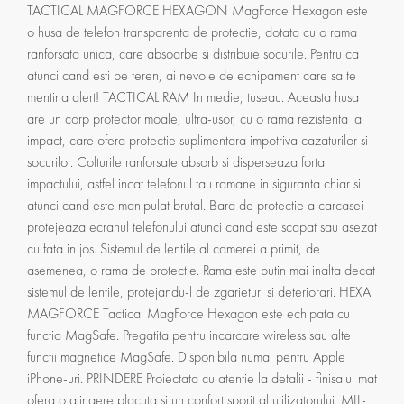
TACTICAL MAGFORCE HEXAGON MagForce Hexagon este
o husa de telefon transparenta de protectie, dotata cu o rama
ranforsata unica, care absoarbe si distribuie socurile. Pentru ca
atunci cand esti pe teren, ai nevoie de echipament care sa te
mentina alert! TACTICAL RAM In medie, tuseau. Aceasta husa
are un corp protector moale, ultra-usor, cu o rama rezistenta la
impact, care ofera protectie suplimentara impotriva cazaturilor si
socurilor. Colturile ranforsate absorb si disperseaza forta
impactului, astfel incat telefonul tau ramane in siguranta chiar si
atunci cand este manipulat brutal. Bara de protectie a carcasei
protejeaza ecranul telefonului atunci cand este scapat sau asezat
cu fata in jos. Sistemul de lentile al camerei a primit, de
asemenea, o rama de protectie. Rama este putin mai inalta decat
sistemul de lentile, protejandu-l de zgarieturi si deteriorari. HEXA
MAGFORCE Tactical MagForce Hexagon este echipata cu
functia MagSafe. Pregatita pentru incarcare wireless sau alte
functii magnetice MagSafe. Disponibila numai pentru Apple
iPhone-uri. PRINDERE Proiectata cu atentie la detalii - finisajul mat
ofera o atingere placuta si un confort sporit al utilizatorului. MIL-