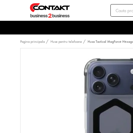
Pagina principala
Huse pentru telefoane
Husa Tactical MagForce Hexag