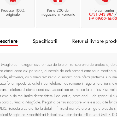
Produse 100%
Peste 200 de
Info call-center:
originale
magazine in Romania
0731 043 887
/
L-V 09:00-16:00
escriere
Specificatii
Retur si livrare prod
e Hexagon este o husa de telefon transparenta de protectie, dotata 
ru ca atunci cand esti pe teren, ai nevoie de echipament care sa te mentina
le, ultra-usor, cu o rama rezistenta la impact, care ofera protectie supliment
aza forta impactului, astfel incat telefonul tau ramane in siguranta chiar si a
anul telefonului atunci cand este scapat sau asezat cu fata in jos. Sistemul d
este putin mai inalta decat sistemul de lentile, protejandu-l de zgarietur
ata cu functia MagSafe. Pregatita pentru incarcare wireless sau alte func
 Proiectata cu atentie la detalii - finisajul mat ofera o atingere placuta si un
cal MagForce SmoothIsFast indeplineste standardul militar strict MIL-STD