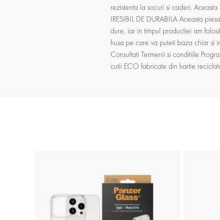
rezistenta la socuri si caderi. Aceast
IRESIBIL DE DURABILA Aceasta piesa nu
dure, iar in timpul productiei am folos
husa pe care va puteti baza chiar si 
Consultati Termenii si conditiile Prog
cutii ECO fabricate din hartie recicla