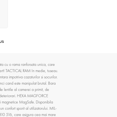
us
cu o rama ranforsata unica, care
 alert! TACTICAL RAM In medie, tuseau.
ara impotriva cazaturilor si socurilor.
tunci cand este manipulat brutal. Bara
e lentile al camerei a primit, de
i si deteriorari. HEXA MAGFORCE
tii magnetice MagSafe. Disponibila
 confort sporit al utilizatorului. MIL-
-810 516, care asigura cea mai mare