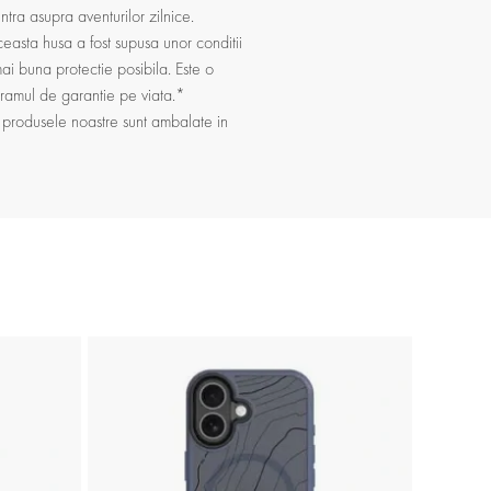
tra asupra aventurilor zilnice.
easta husa a fost supusa unor conditii
mai buna protectie posibila. Este o
gramul de garantie pe viata.*
e produsele noastre sunt ambalate in