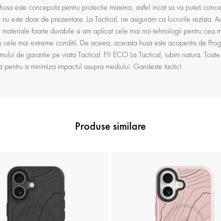
a husa este conceputa pentru protectie maxima, astfel incat sa va puteti concen
 este doar de prezentare. La Tactical, ne asiguram ca lucrurile rezista. Ac
it materiale foarte durabile si am aplicat cele mai noi tehnologii pentru cea 
in cele mai extreme conditii. De aceea, aceasta husa este acoperita de Pro
ramului de garantie pe viata Tactical. FII ECO La Tactical, iubim natura. Toat
ta pentru a minimiza impactul asupra mediului. Gandeste tactic!
Produse similare