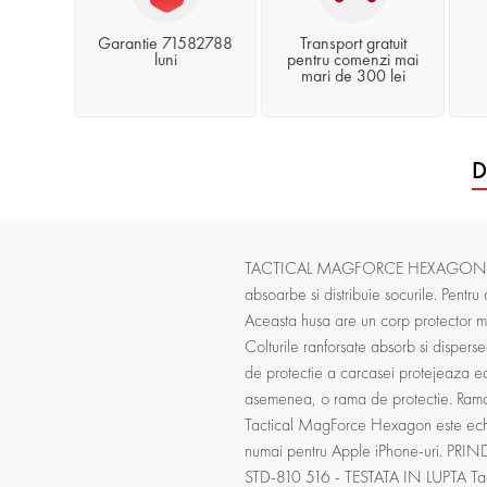
Garantie 71582788
Transport gratuit
luni
pentru comenzi mai
mari de 300 lei
D
TACTICAL MAGFORCE HEXAGON MagForc
absoarbe si distribuie socurile. Pent
Aceasta husa are un corp protector moa
Colturile ranforsate absorb si disperse
de protectie a carcasei protejeaza ecr
asemenea, o rama de protectie. Rama 
Tactical MagForce Hexagon este echip
numai pentru Apple iPhone-uri. PRINDERE
STD-810 516 - TESTATA IN LUPTA Tacti