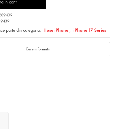
tra in cont
1289439
89439
ace parte din categoria:
Huse iPhone ,
iPhone 17 Series
Cere informatii