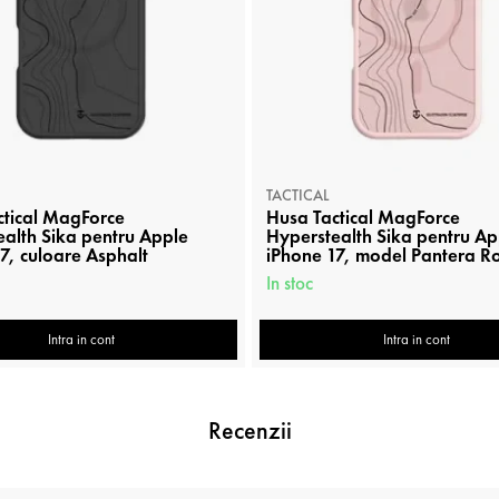
TACTICAL
ctical MagForce
Husa Tactical MagForce
alth Sika pentru Apple
Hyperstealth Sika pentru Ap
7, culoare Asphalt
iPhone 17, model Pantera R
In stoc
Intra in cont
Intra in cont
Recenzii