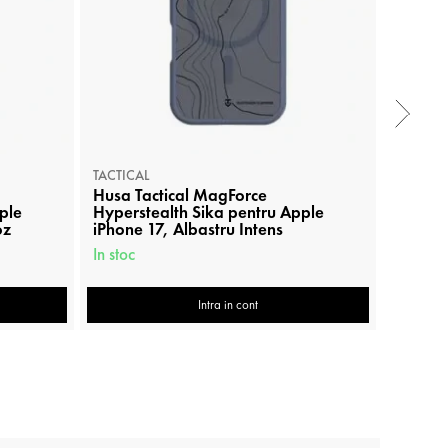
TACTICAL
TACTICA
Husa Tactical MagForce
Husa T
ple
Hyperstealth Sika pentru Apple
Hypers
oz
iPhone 17, Albastru Intens
iPhone
In stoc
In stoc
Intra in cont