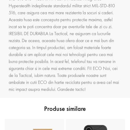
Hyperstealth indeplineste standardul militar strict MIL-STD-810
516, care asigura cea mai mare rezistenta la socuri si caderi.
Aceasta husa este conceputa pentru protectie maxima, astfel
incat sa te poti concentra doar pe aventurile tale de zi cu zi.
IRESIBIL DE DURABILA La Tactical, ne asiguram ca lucrurile
rezista. De aceea, aceasta husa ofera doar ce e mai bun din
categoria sa. In timpul productiei, am folosit materiale foarte
durabile si am aplicat cele mai noi tehnologii pentru cea mai
buna protectie posibila. In acest fel, telefonul tau va ramane in
siguranta chiar si in cele mai extreme conditii. FII ECO Noi, cei
de la Tactical, iubim natura. Toate produsele noastre sunt
ambalate in cutii ECO din hartie reciclata pentru a avea cel mai
mic impact asupra mediului. Gandeste tactic!
Produse similare