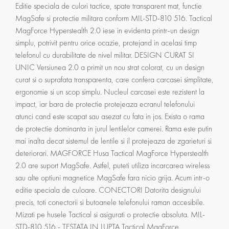
Editie speciala de culori tactice, spate transparent mat, functie
MagSafe si protectie militara conform MIL-STD-810 516. Tactical
MagForce Hyperstealth 2.0 iese in evidenta printr-un design
simplu, potrivit pentru orice ocazie, protejand in acelasi timp
telefonul cu durabilitate de nivel militar. DESIGN CURAT SI
UNIC Versiunea 2.0 a primit un nou strat colorat, cu un design
curat si o suprafata transparenta, care confera carcasei simplitate,
ergonomie si un scop simplu. Nucleul carcasei este rezistent la
impact, iar bara de protectie protejeaza ecranul telefonului
atunci cand este scapat sau asezat cu fata in jos. Exista o rama
de protectie dominanta in jurul lentilelor camerei. Rama este putin
mai inalta decat sistemul de lentile si il protejeaza de zgarieturi si
deteriorari. MAGFORCE Husa Tactical MagForce Hyperstealth
2.0 are suport MagSafe. Astfel, puteti utiliza incarcarea wireless
sau alte optiuni magnetice MagSafe fara nicio grija. Acum intr-o
editie speciala de culoare. CONECTORI Datorita designului
precis, toti conectorii si butoanele telefonului raman accesibile.
Mizati pe husele Tactical si asigurati o protectie absoluta. MIL-
STD-810 516 - TESTATA IN LUPTA Tactical MagForce