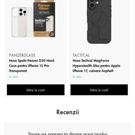
PANZERGLASS
TACTICAL
Husa Spate Panzer D30 Hard
Husa Tactical MagForce
Case pentru iPhone 15 Pro
Hyperstealth Sika pentru Apple
Transparent
iPhone 17, culoare Asphalt
In stoc
In stoc
Intra in cont
Intra in cont
Recenzii
Spune-ne parerea ta despre acest produs