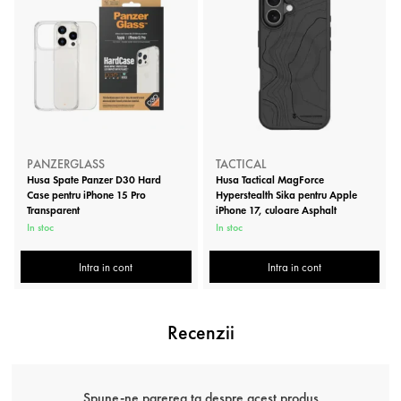
PANZERGLASS
TACTICAL
Husa Spate Panzer D30 Hard
Husa Tactical MagForce
Case pentru iPhone 15 Pro
Hyperstealth Sika pentru Apple
Transparent
iPhone 17, culoare Asphalt
In stoc
In stoc
Intra in cont
Intra in cont
Recenzii
Spune-ne parerea ta despre acest produs