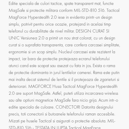
Editie speciala de culori tactice, spate transparent mat, functie
MagSafe si protectie militara conform MIL-STD-810 516. Tactical
MagForce Hyperstealth 2.0 iese in evidenta printr-un design
simplu, potrivit pentru orice ocazie, protejand in acelasi timp
telefonul cu durabilitate de nivel militar. DESIGN CURAT SI
UNIC Versiunea 2.0 a primit un nou strat colorat, cu un design
curat si o suprafata transparenta, care confera carcasei simplitate,
ergonomie si un scop simplu. Nucleul carcasei este rezistent la
impact, iar bara de protectie protejeaza ecranul telefonului
atunci cand este scapat sau asezat cu fata in jos. Exista o rama
de protectie dominanta in jurul lentilelor camerei. Rama este putin
mai inalta decat sistemul de lentile si il protejeaza de zgarieturi si
deteriorari. MAGFORCE Husa Tactical MagForce Hyperstealth
2.0 are suport MagSafe. Astfel, puteti utiliza incarcarea wireless
sau alte optiuni magnetice MagSafe fara nicio grija. Acum intr-o
editie speciala de culoare. CONECTORI Datorita designului
precis, toti conectorii si butoanele telefonului raman accesibile.
Mizati pe husele Tactical si asigurati o protectie absoluta. MIL-
STD-810 516 - TESTATA IN LUPTA Tactical MagForce