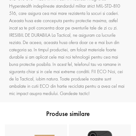
Hyperstealth indeplineste standardul militar strict MIL-STD-810
516, care asigura cea mai mare rezistenta la socuri si caderi.
Aceasta husa este conceputa pentru protectie maxima, astfel
incat sa te poti concentra doar pe aventurile tale de zi cu zi.
IRESIBIL DE DURABILA La Tactical, ne asiguram ca lucrurile
rezista. De aceea, aceasta husa ofera doar ce e mai bun din
categoria sa. In timpul productiei, am folosit materiale foarte
durabile si am aplicat cele mai noi tehnologii pentru cea mai
buna protectie posibila. In acest fel, telefonul tau va ramane in
siguranta chiar si in cele mai extreme conditii. FII ECO Noi, cei
de la Tactical, iubim natura. Toate produsele noastre sunt
ambalate in cutii ECO din hartie reciclata pentru a avea cel mai
mic impact asupra mediului. Gandeste tactic!
Produse similare