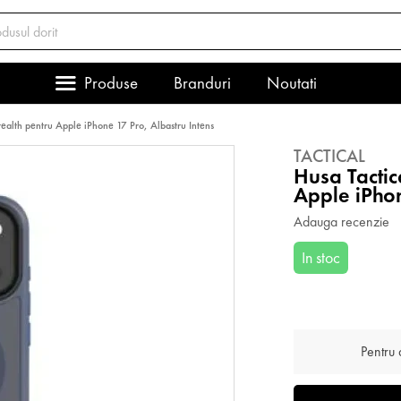
Produse
Branduri
Noutati
ealth pentru Apple iPhone 17 Pro, Albastru Intens
TACTICAL
Husa Tacti
Apple iPhon
Adauga recenzie
In stoc
Pentru a