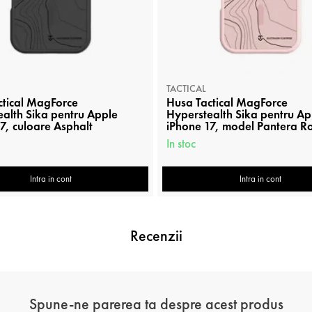
TACTICAL
ctical MagForce
Husa Tactical MagForce
alth Sika pentru Apple
Hyperstealth Sika pentru Ap
7, culoare Asphalt
iPhone 17, model Pantera R
In stoc
Intra in cont
Intra in cont
Recenzii
Spune-ne parerea ta despre acest produs