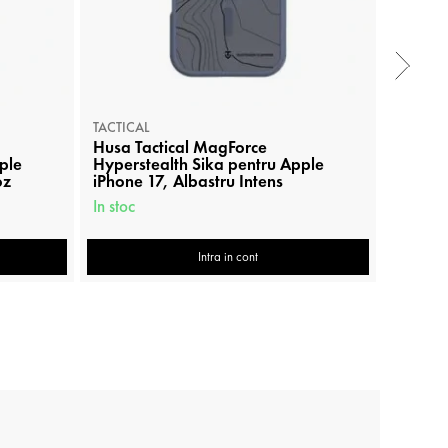
TACTICAL
TACTICA
Husa Tactical MagForce
Husa T
ple
Hyperstealth Sika pentru Apple
Hypers
oz
iPhone 17, Albastru Intens
iPhone
In stoc
In stoc
Intra in cont