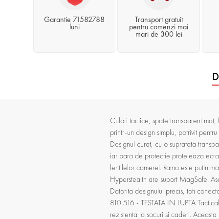
Garantie 71582788
Transport gratuit
luni
pentru comenzi mai
mari de 300 lei
D
Culori tactice, spate transparent mat
printr-un design simplu, potrivit pent
Designul curat, cu o suprafata transpa
iar bara de protectie protejeaza ecran
lentilelor camerei. Rama este putin m
Hyperstealth are suport MagSafe. Asa
Datorita designului precis, toti conect
810 516 - TESTATA IN LUPTA Tactical 
rezistenta la socuri si caderi. Aceast