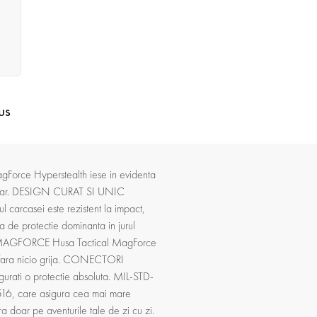
us
agForce Hyperstealth iese in evidenta
l militar. DESIGN CURAT SI UNIC
l carcasei este rezistent la impact,
ma de protectie dominanta in jurul
orari. MAGFORCE Husa Tactical MagForce
e fara nicio grija. CONECTORI
sigurati o protectie absoluta. MIL-STD-
 516, care asigura cea mai mare
ra doar pe aventurile tale de zi cu zi.