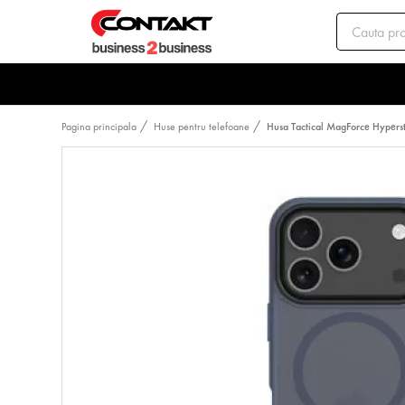
Pagina principala
Huse pentru telefoane
Husa Tactical MagForce Hyperst