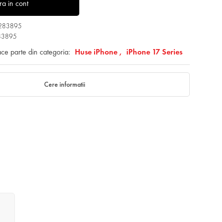
tra in cont
1283895
83895
ace parte din categoria:
Huse iPhone ,
iPhone 17 Series
Cere informatii