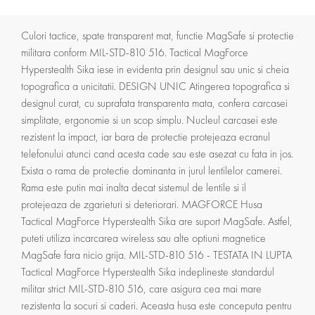
Culori tactice, spate transparent mat, functie MagSafe si protectie
militara conform MIL-STD-810 516. Tactical MagForce
Hyperstealth Sika iese in evidenta prin designul sau unic si cheia
topografica a unicitatii. DESIGN UNIC Atingerea topografica si
designul curat, cu suprafata transparenta mata, confera carcasei
simplitate, ergonomie si un scop simplu. Nucleul carcasei este
rezistent la impact, iar bara de protectie protejeaza ecranul
telefonului atunci cand acesta cade sau este asezat cu fata in jos.
Exista o rama de protectie dominanta in jurul lentilelor camerei.
Rama este putin mai inalta decat sistemul de lentile si il
protejeaza de zgarieturi si deteriorari. MAGFORCE Husa
Tactical MagForce Hyperstealth Sika are suport MagSafe. Astfel,
puteti utiliza incarcarea wireless sau alte optiuni magnetice
MagSafe fara nicio grija. MIL-STD-810 516 - TESTATA IN LUPTA
Tactical MagForce Hyperstealth Sika indeplineste standardul
militar strict MIL-STD-810 516, care asigura cea mai mare
rezistenta la socuri si caderi. Aceasta husa este conceputa pentru