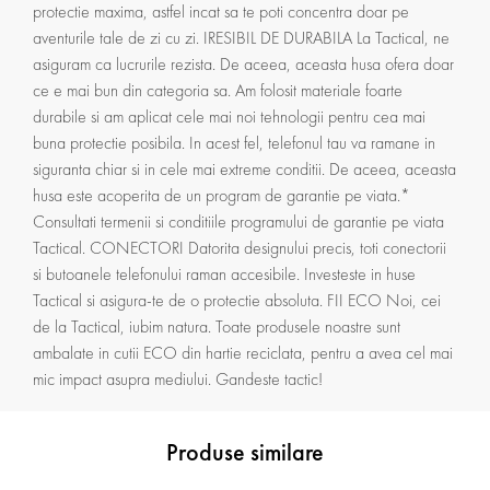
protectie maxima, astfel incat sa te poti concentra doar pe
aventurile tale de zi cu zi. IRESIBIL DE DURABILA La Tactical, ne
asiguram ca lucrurile rezista. De aceea, aceasta husa ofera doar
ce e mai bun din categoria sa. Am folosit materiale foarte
durabile si am aplicat cele mai noi tehnologii pentru cea mai
buna protectie posibila. In acest fel, telefonul tau va ramane in
siguranta chiar si in cele mai extreme conditii. De aceea, aceasta
husa este acoperita de un program de garantie pe viata.*
Consultati termenii si conditiile programului de garantie pe viata
Tactical. CONECTORI Datorita designului precis, toti conectorii
si butoanele telefonului raman accesibile. Investeste in huse
Tactical si asigura-te de o protectie absoluta. FII ECO Noi, cei
de la Tactical, iubim natura. Toate produsele noastre sunt
ambalate in cutii ECO din hartie reciclata, pentru a avea cel mai
mic impact asupra mediului. Gandeste tactic!
Produse similare