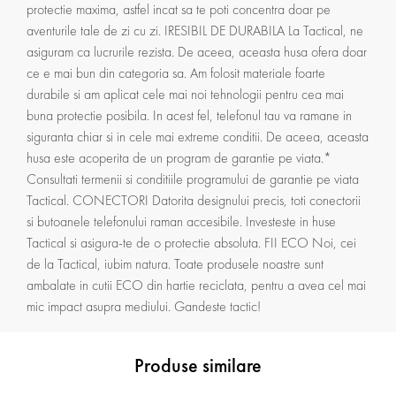
protectie maxima, astfel incat sa te poti concentra doar pe
aventurile tale de zi cu zi. IRESIBIL DE DURABILA La Tactical, ne
asiguram ca lucrurile rezista. De aceea, aceasta husa ofera doar
ce e mai bun din categoria sa. Am folosit materiale foarte
durabile si am aplicat cele mai noi tehnologii pentru cea mai
buna protectie posibila. In acest fel, telefonul tau va ramane in
siguranta chiar si in cele mai extreme conditii. De aceea, aceasta
husa este acoperita de un program de garantie pe viata.*
Consultati termenii si conditiile programului de garantie pe viata
Tactical. CONECTORI Datorita designului precis, toti conectorii
si butoanele telefonului raman accesibile. Investeste in huse
Tactical si asigura-te de o protectie absoluta. FII ECO Noi, cei
de la Tactical, iubim natura. Toate produsele noastre sunt
ambalate in cutii ECO din hartie reciclata, pentru a avea cel mai
mic impact asupra mediului. Gandeste tactic!
Produse similare