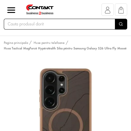
Pagina principala
Huse pentru telefoane
Husa Tactical MagForce Hyperstealth Sika pentru Samsung Galaxy S26 Ultra Fly Moose