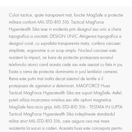
Culori tactice, spate transparent mat, functie MagSafe si protectie
militara conform MIL-STD-810 516. Tactical MagForce
Hyperstealth Sika iese in evidenta prin designul sau unic si cheia
topografica a unicitatii. DESIGN UNIC Atingerea topografica si
designul curat, cu suprafata transparenta mata, confera carcasei
simplitate, ergonomie si un scop simplu. Nucleul carcasei este
rezistent la impact, iar bara de protectie protejeaza ecranul
telefonului atunci cand acesta cade sau este asezat cu fata in jos.
Exista o rama de protectie dominanta in jurul lentilelor camerei.
Rama este putin mai inalta decat sistemul de lentile si il
protejeaza de zgarieturi si deteriorari. MAGFORCE Husa
Tactical MagForce Hyperstealth Sika are suport MagSafe. Astfel,
puteti utiliza incarcarea wireless sau alte optiuni magnetice
MagSafe fara nicio grija. MIL-STD-810 516 - TESTATA IN LUPTA
Tactical MagForce Hyperstealth Sika indeplineste standardul
militar strict MIL-STD-810 516, care asigura cea mai mare
rezistenta la socuri si caderi. Aceasta husa este conceputa pentru