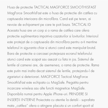
Husa de protectie TACTICAL MAGFORCE SMOOTHISFAST
MagForce SmoothIsFast este o husa de protectie din catifea cu
captuseala interioara din microfibra. Cand esti pe teren, ai
nevoie de echipament pe care te poti baza. TACTICAL ID
Aceasta husa are un corp si o rama de catifea care ofera
protectie suplimentara impotriva cazaturilor si loviturilor. Interiorul
este protejat de o captuseala din microfibra pentru a-ti mentine
telefonul in siguranta chiar si atunci cand este manipulat brutal.
Bara de protectie a carcasei protejeaza ecranul telefonului
atunci cand este scapat sau asezat cu fata in jos. Sistemul de
lentile al camerei are, de asemenea, o rama de protectie. Rama
este putin mai inalta decat sistemul de lentile, protejandu-l de
zgarieturi si deteriorari. MAGFORCE Tactical MagForce
SmoothIsFast este echipata cu MagSafe. Pregatita pentru
incarcare wireless sau alte functii magnetice MagSafe.
Disponibila numai pentru Apple iPhone-uri. PRINDERE SI
INSERȚII INTERNE Proiectata cu atentie la detalii - suprafata
mata „catifea” ofera o atingere placuta si un confort sporit al