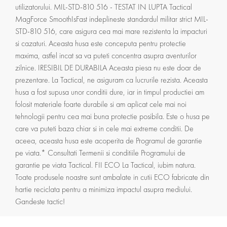
utilizatorului. MIL-STD-810 516 - TESTAT IN LUPTA Tactical
MagForce SmoothIsFast indeplineste standardul militar strict MIL-
STD-810 516, care asigura cea mai mare rezistenta la impacturi
si cazaturi. Aceasta husa este conceputa pentru protectie
maxima, astfel incat sa va puteti concentra asupra aventurilor
zilnice. IRESIBIL DE DURABILA Aceasta piesa nu este doar de
prezentare. La Tactical, ne asiguram ca lucrurile rezista. Aceasta
husa a fost supusa unor conditii dure, iar in timpul productiei am
folosit materiale foarte durabile si am aplicat cele mai noi
tehnologii pentru cea mai buna protectie posibila. Este o husa pe
care va puteti baza chiar si in cele mai extreme conditii. De
aceea, aceasta husa este acoperita de Programul de garantie
pe viata.* Consultati Termenii si conditiile Programului de
garantie pe viata Tactical. FII ECO La Tactical, iubim natura.
Toate produsele noastre sunt ambalate in cutii ECO fabricate din
hartie reciclata pentru a minimiza impactul asupra mediului.
Gandeste tactic!