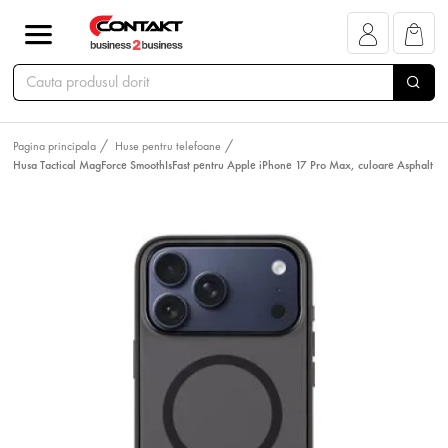
Pagina principala
Huse pentru telefoane
Husa Tactical MagForce SmoothIsFast pentru Apple iPhone 17 Pro Max, culoare Asphalt