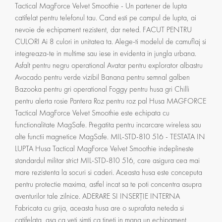
Tactical MagForce Velvet Smoothie - Un partener de lupta
catifelat pentru telefonul tau. Cand esti pe campul de lupta, ai
nevoie de echipament rezistent, dar neted. FACUT PENTRU
CULORI Ai 8 culori in unitatea ta. Alege-ti modelul de camuflaj si
integreaza-te in multime sau iese in evidenta in jungla urbana.
Asfalt pentru negru operational Avatar pentru explorator albastru
Avocado pentru verde vizibil Banana pentru semnal galben
Bazooka pentru gri operational Foggy pentru husa gri Chilli
pentru alerta rosie Pantera Roz pentru roz pal Husa MAGFORCE
Tactical MagForce Velvet Smoothie este echipata cu
functionalitate MagSafe. Pregatita pentru incarcare wireless sau
alte functii magnetice MagSafe. MIL-STD-810 516 - TESTATA IN
LUPTA Husa Tactical MagForce Velvet Smoothie indeplineste
standardul militar strict MIL-STD-810 516, care asigura cea mai
mare rezistenta la socuri si caderi. Aceasta husa este conceputa
pentru protectie maxima, astfel incat sa te poti concentra asupra
aventurilor tale zilnice. ADERARE SI INSERȚIE INTERNA
Fabricata cu grija, aceasta husa are o suprafata neteda si
catifelata, asa ca veti simti ca tineti in mana un echipament