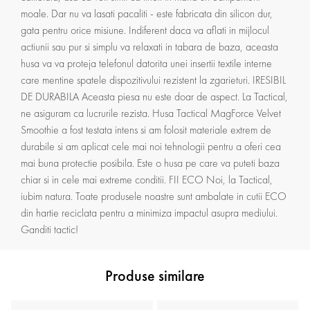
moale. Dar nu va lasati pacaliti - este fabricata din silicon dur,
gata pentru orice misiune. Indiferent daca va aflati in mijlocul
actiunii sau pur si simplu va relaxati in tabara de baza, aceasta
husa va va proteja telefonul datorita unei insertii textile interne
care mentine spatele dispozitivului rezistent la zgarieturi. IRESIBIL
DE DURABILA Aceasta piesa nu este doar de aspect. La Tactical,
ne asiguram ca lucrurile rezista. Husa Tactical MagForce Velvet
Smoothie a fost testata intens si am folosit materiale extrem de
durabile si am aplicat cele mai noi tehnologii pentru a oferi cea
mai buna protectie posibila. Este o husa pe care va puteti baza
chiar si in cele mai extreme conditii. FII ECO Noi, la Tactical,
iubim natura. Toate produsele noastre sunt ambalate in cutii ECO
din hartie reciclata pentru a minimiza impactul asupra mediului.
Ganditi tactic!
Produse similare