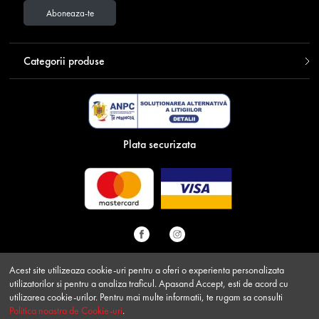
Aboneaza-te
Categorii produse
Plata securizata
Acest site utilizeaza cookie-uri pentru a oferi o experienta personalizata
utilizatorilor si pentru a analiza traficul. Apasand Accept, esti de acord cu
© Contakt B2B 2026 - Toate drepturile rezervate SC CONTAKT
utilizarea cookie-urilor. Pentru mai multe informatii, te rugam sa consulti
EXPRESS LOGISTIK SA RO33220770 J35/1351/2014 Sat Sag,
Politica noastra de Cookie-uri
.