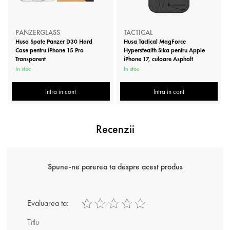
PANZERGLASS
TACTICAL
Husa Spate Panzer D30 Hard
Husa Tactical MagForce
Case pentru iPhone 15 Pro
Hyperstealth Sika pentru Apple
Transparent
iPhone 17, culoare Asphalt
In stoc
In stoc
Intra in cont
Intra in cont
Recenzii
Spune-ne parerea ta despre acest produs
Evaluarea ta:
Titlu