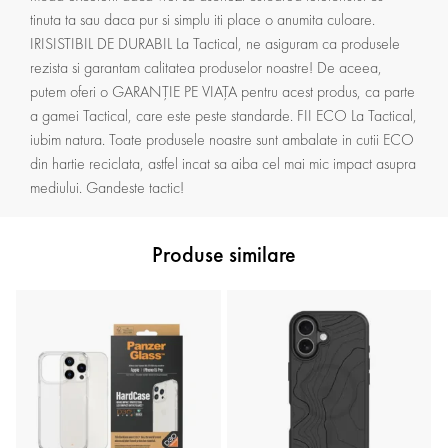
tinuta ta sau daca pur si simplu iti place o anumita culoare.
IRISISTIBIL DE DURABIL La Tactical, ne asiguram ca produsele
rezista si garantam calitatea produselor noastre! De aceea,
putem oferi o GARANȚIE PE VIAȚA pentru acest produs, ca parte
a gamei Tactical, care este peste standarde. FII ECO La Tactical,
iubim natura. Toate produsele noastre sunt ambalate in cutii ECO
din hartie reciclata, astfel incat sa aiba cel mai mic impact asupra
mediului. Gandeste tactic!
Produse similare