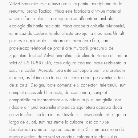
Velvet Smoothie este o husa premium pentru smartphone de la
renumitul brand Tactical. Husa este fabricata dintr-un material
siliconic foarte placut la atingere si se afla intr-un ambalaj
ecologic din hartie reciclata. Husa acopera colturile telefonului,
iar in caz de cadere, telefonul este protejat la maximum. Un alt
plus este captuseala interioara din microfibra fina, care
protejeaza telefonul de praf si alte murdarii, precum si de
zgarieturi. Tactical Velvet Smoothie indeplineste standardul militar
strict MIL-STD-810 516, care asigura cea mai mare rezistenta la
socuri si caderi. Aceasta husa este conceputa pentru o protectie
maxima, astfel incat sa te poti concentra doar pe aventurile tale
de zi cu zi. Desigur, toate comenzile si conectorii telefonului sunt
complet accesibili. Husa este, de asemenea, complet
compatibila cu incarcatoarele wireless. In plus, marginile usor
ridicate din jurul ecranului impiedica zgarietura acestuia daca
asezi telefonul cu fata in jos. Husele sunt disponibile intr-o gama
larga de culori, sunt rezistente la culoare, asa ca nu se
decoloreaza si nu se ingalbenesc in timp. Sunt un accesoriu de
moda excelent daca vrei sa asortezi culoarea telefonului cu