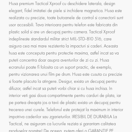
Husa premium Tactical Xproof cu deschidere laterala, design
elegant, fidel imitatiei de piele si inchidere magnetica. Husa este
realizata cu precizie, toate butoanele de control si conectorii sunt
usor accesibili. Tava interioara pentru telefon este fabricata din
plastic solid si are un decupaj pentru camera. Tactical Xproof
indeplineste standardul militar strict MIL-STD-810 516, care
asigura cea mai mare rezistenta la impacturi si caderi. Aceasta
husa este conceputa pentru protectie maxima, astfel incat sa va
puteti concentra doar asupra aventurilor de zi cu zi. Husa
ecranului poate fi folosita ca un suport practic, de exemplu,
pentru vizionarea unui film pe drum. Husa este cusuta cu precizie
si foarte placuta la atingere. Desigur, exista un decupaj pentru
difuzor, astfel incat sa puteti vorbi chiar si cu husa inchisa. In
interior veti gasi doua compartimente pentru carduri de plata, iar
pe partea dreapta jos a tavii de plastic exista un decupaj pentru
trecerea unei curele. Telefonul este protejat la maximum in interior
impotriva caderilor sau zgarieturilor. IRESIBIL DE DURABILA La
Tactical, ne asiguram ca lucrurile rezista si garantam calitatea
produselor noastre! De aceea, putem oferi o GARANȚIE PE