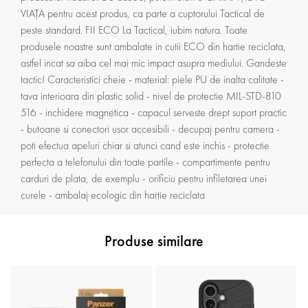
VIAȚA pentru acest produs, ca parte a cuptorului Tactical de
peste standard. FII ECO La Tactical, iubim natura. Toate
produsele noastre sunt ambalate in cutii ECO din hartie reciclata,
astfel incat sa aiba cel mai mic impact asupra mediului. Gandeste
tactic! Caracteristici cheie - material: piele PU de inalta calitate -
tava interioara din plastic solid - nivel de protectie MIL-STD-810
516 - inchidere magnetica - capacul serveste drept suport practic
- butoane si conectori usor accesibili - decupaj pentru camera -
poti efectua apeluri chiar si atunci cand este inchis - protectie
perfecta a telefonului din toate partile - compartimente pentru
carduri de plata, de exemplu - orificiu pentru infiletarea unei
curele - ambalaj ecologic din hartie reciclata
Produse similare