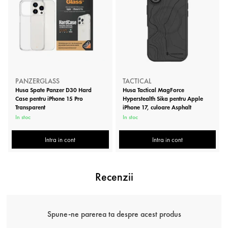
PANZERGLASS
TACTICAL
Husa Spate Panzer D30 Hard
Husa Tactical MagForce
Case pentru iPhone 15 Pro
Hyperstealth Sika pentru Apple
Transparent
iPhone 17, culoare Asphalt
In stoc
In stoc
Intra in cont
Intra in cont
Recenzii
Spune-ne parerea ta despre acest produs