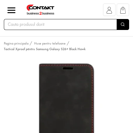
Pagina principala
Huse pentru telefoane
Tactical Xproof pentru Samsung Galaxy S26+ Black Hawk