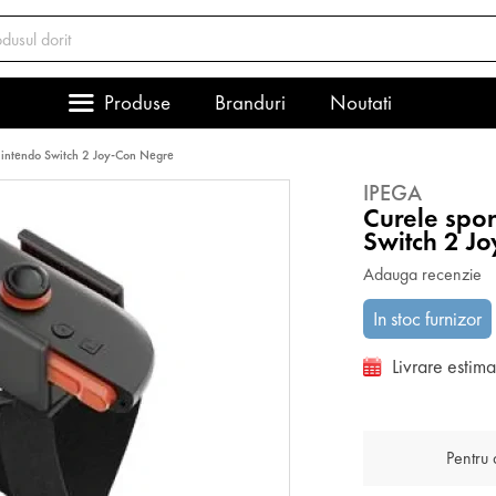
Produse
Branduri
Noutati
Nintendo Switch 2 Joy-Con Negre
IPEGA
Curele spo
Switch 2 J
Adauga recenzie
In stoc furnizor
Livrare estim
Pentru a