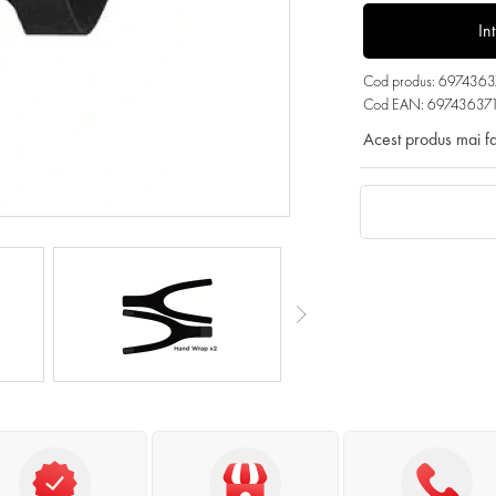
In
Cod produs: 697436
Cod EAN: 69743637
Acest produs mai f