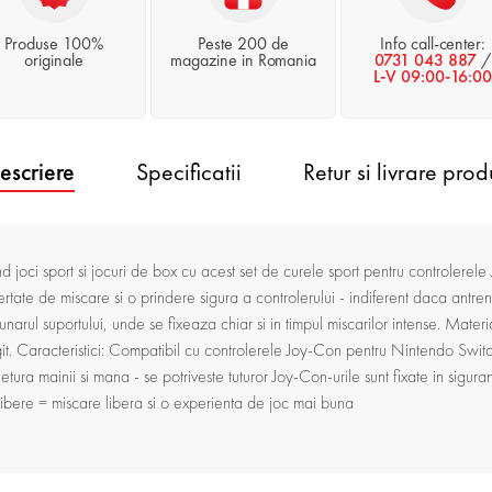
Produse 100%
Peste 200 de
Info call-center:
originale
magazine in Romania
0731 043 887
/
L-V 09:00-16:00
escriere
Specificatii
Retur si livrare prod
nd joci sport si jocuri de box cu acest set de curele sport pentru controlerele 
rtate de miscare si o prindere sigura a controlerului - indiferent daca antrenez
narul suportului, unde se fixeaza chiar si in timpul miscarilor intense. Materi
ngit. Caracteristici: Compatibil cu controlerele Joy-Con pentru Nintendo Switch
tura mainii si mana - se potriveste tuturor Joy-Con-urile sunt fixate in sigura
 libere = miscare libera si o experienta de joc mai buna