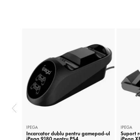
IPEGA
IPEGA
Incarcator dublu pentru gamepad-ul
Suport r
iPega 9180 pentru PS4
iPega XB