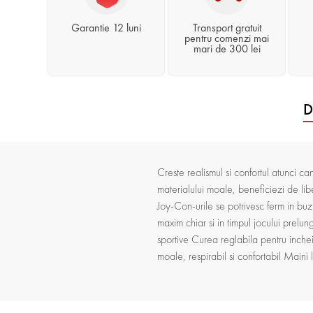
Garantie 12 luni
Transport gratuit
pentru comenzi mai
mari de 300 lei
D
Creste realismul si confortul atunci ca
materialului moale, beneficiezi de libe
Joy-Con-urile se potrivesc ferm in buzu
maxim chiar si in timpul jocului prelu
sportive Curea reglabila pentru incheie
moale, respirabil si confortabil Maini