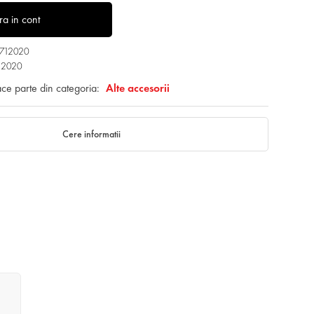
tra in cont
3712020
12020
ace parte din categoria:
Alte accesorii
Cere informatii