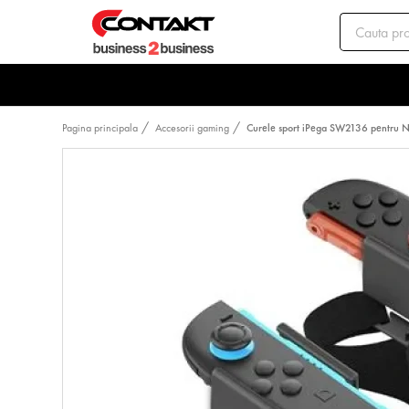
Pagina principala
Accesorii gaming
Curele sport iPega SW2136 pentru 