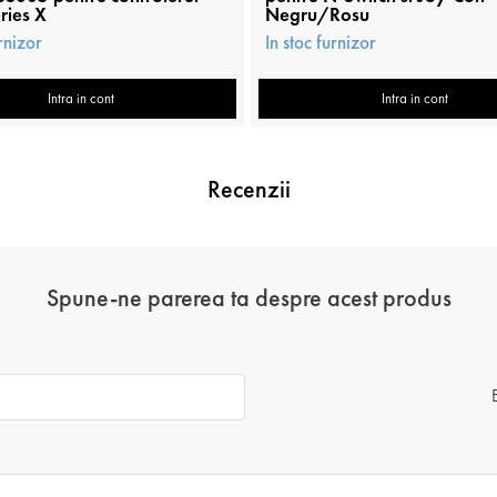
ries X
Negru/Rosu
urnizor
In stoc furnizor
Intra in cont
Intra in cont
Recenzii
Spune-ne parerea ta despre acest produs