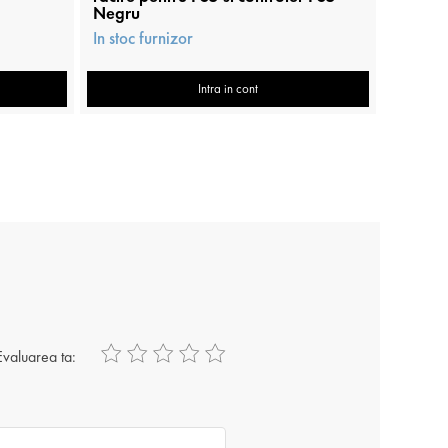
Negru
In stoc 
In stoc furnizor
Intra in cont
Evaluarea ta: