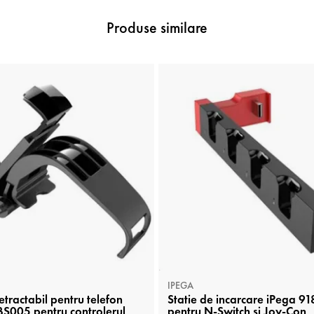
Produse similare
IPEGA
etractabil pentru telefon
Statie de incarcare iPega 9
S005 pentru controlerul
pentru N-Switch si Joy-Con