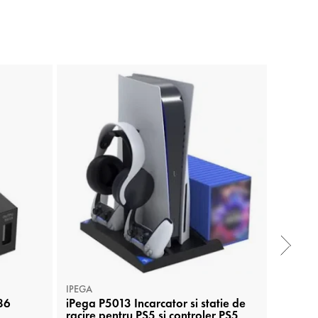
IPEGA
IPEGA
186
iPega P5013 Incarcator si statie de
Capac d
racire pentru PS5 si controler PS5
P5V003