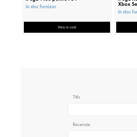
Xbox Se
In stoc furnizor
In stoc f
Intra in cont
Titlu
Recenzie