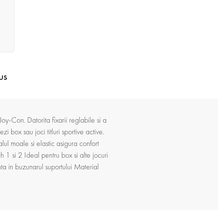
us
Joy-Con. Datorita fixarii reglabile si a
i box sau joci titluri sportive active.
alul moale si elastic asigura confort
 1 si 2 Ideal pentru box si alte jocuri
nta in buzunarul suportului Material