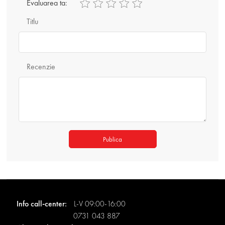
Evaluarea ta:
Titlu
Recenzie
Publica
Info call-center:
L-V 09:00-16:00
0731 043 887