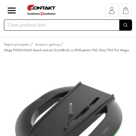
Pagina principala
Accesorii gaming
iPega P5S035SAH Stand vertical (2xUSB-A) cu RGB pentru PS5 Slim/PS5 Pro Negru