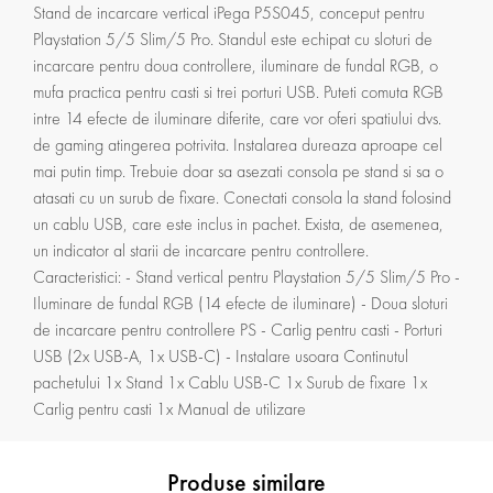
Stand de incarcare vertical iPega P5S045, conceput pentru
Playstation 5/5 Slim/5 Pro. Standul este echipat cu sloturi de
incarcare pentru doua controllere, iluminare de fundal RGB, o
mufa practica pentru casti si trei porturi USB. Puteti comuta RGB
intre 14 efecte de iluminare diferite, care vor oferi spatiului dvs.
de gaming atingerea potrivita. Instalarea dureaza aproape cel
mai putin timp. Trebuie doar sa asezati consola pe stand si sa o
atasati cu un surub de fixare. Conectati consola la stand folosind
un cablu USB, care este inclus in pachet. Exista, de asemenea,
un indicator al starii de incarcare pentru controllere.
Caracteristici: - Stand vertical pentru Playstation 5/5 Slim/5 Pro -
Iluminare de fundal RGB (14 efecte de iluminare) - Doua sloturi
de incarcare pentru controllere PS - Carlig pentru casti - Porturi
USB (2x USB-A, 1x USB-C) - Instalare usoara Continutul
pachetului 1x Stand 1x Cablu USB-C 1x Surub de fixare 1x
Carlig pentru casti 1x Manual de utilizare
Produse similare