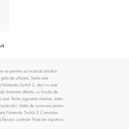
us
e va permite sa incarcati simultan
gata de utilizare. Statia este
a Nintendo Switch 2, deci nu este
de iluminare diferite, cu functia de
 real. Pentru siguranta maxima, statia
racteristici: Statie de incarcare pentru
nala Nintendo Switch 2 Comutator
 fiecarui controler Protectie impotriva