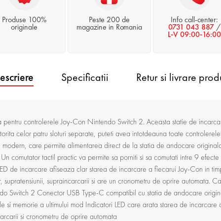
Produse 100%
Peste 200 de
Info call-center:
originale
magazine in Romania
0731 043 887
/
L-V 09:00-16:00
escriere
Specificatii
Retur si livrare prod
 pentru controlerele Joy-Con Nintendo Switch 2. Aceasta statie de incarcar
rita celor patru sloturi separate, puteti avea intotdeauna toate controlerele 
odern, care permite alimentarea direct de la statia de andocare original
n comutator tactil practic va permite sa porniti si sa comutati intre 9 efecte 
 LED de incarcare afiseaza clar starea de incarcare a fiecarui Joy-Con in timp
or, supratensiunii, supraincarcarii si are un cronometru de oprire automata. Ca
do Switch 2 Conector USB Type-C compatibil cu statia de andocare origi
ile si memorie a ultimului mod Indicatori LED care arata starea de incarcare a
incarcarii si cronometru de oprire automata