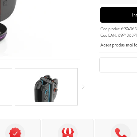
In
Cod produs: 697436
Cod EAN: 69743637
Acest produs mai f