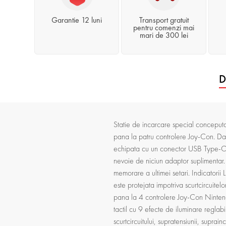
Garantie 12 luni
Transport gratuit
pentru comenzi mai
mari de 300 lei
D
Statie de incarcare special conceputa
pana la patru controlere Joy-Con. Dato
echipata cu un conector USB Type-C m
nevoie de niciun adaptor suplimentar. U
memorare a ultimei setari. Indicatorii
este protejata impotriva scurtcircuitel
pana la 4 controlere Joy-Con Ninten
tactil cu 9 efecte de iluminare reglab
scurtcircuitului, supratensiunii, supra