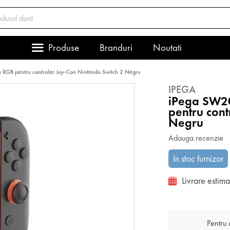
Produse
Branduri
Noutati
u RGB pentru controler Joy-Con Nintendo Switch 2 Negru
IPEGA
iPega SW20
pentru cont
Negru
Adauga recenzie
In stoc furnizor
Livrare estim
Pentru a