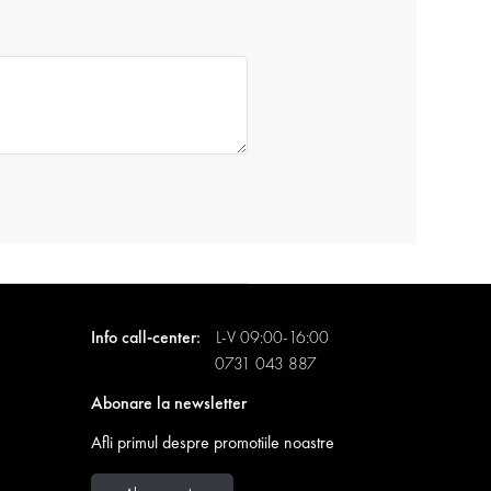
Info call-center:
L-V 09:00-16:00
0731 043 887
Abonare la newsletter
Afli primul despre promotiile noastre