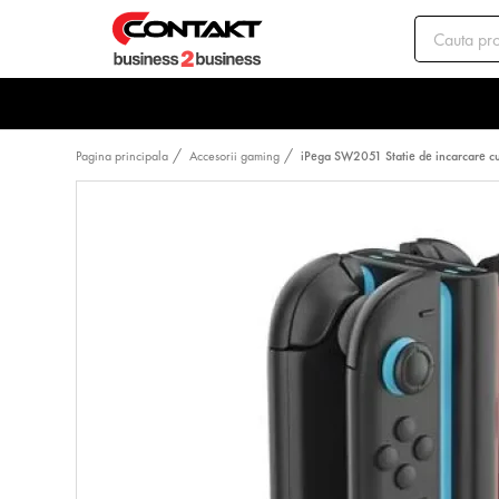
Pagina principala
Accesorii gaming
iPega SW2051 Statie de incarcare c