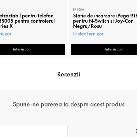
IPEGA
etractabil pentru telefon
Statie de incarcare iPega 9
S005 pentru controlerul
pentru N-Switch si Joy-Con
ries X
Negru/Rosu
urnizor
In stoc furnizor
Intra in cont
Intra in cont
Recenzii
Spune-ne parerea ta despre acest produs