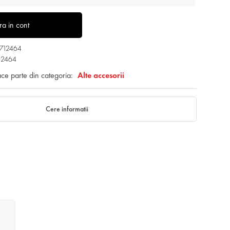
tra in cont
3712464
12464
ace parte din categoria:
Alte accesorii
Cere informatii