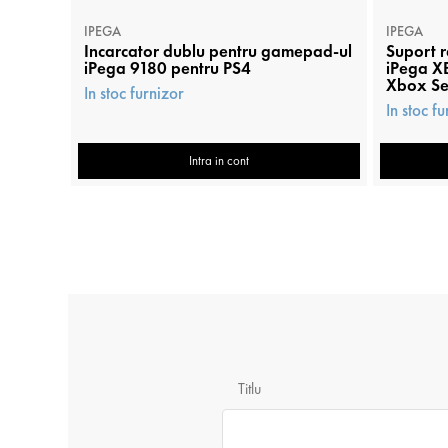
IPEGA
IPEGA
Incarcator dublu pentru gamepad-ul
Suport r
iPega 9180 pentru PS4
iPega XB
Xbox Se
In stoc furnizor
In stoc f
Intra in cont
Titlu