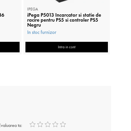
IPEGA
IPEGA
186
iPega P5013 Incarcator si statie de
Capac d
racire pentru PS5 si controler PS5
P5V003
Negru
In stoc 
In stoc furnizor
Intra in cont
Evaluarea ta: