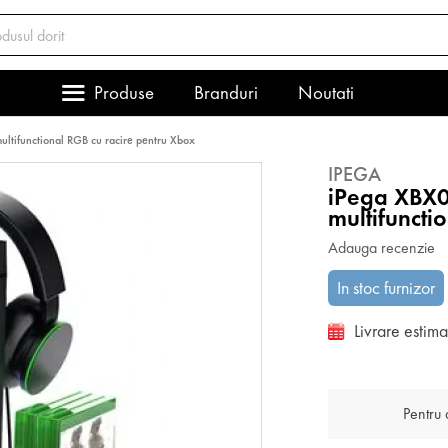
Produse
Branduri
Noutati
ltifunctional RGB cu racire pentru Xbox
IPEGA
iPega XBX0
multifuncti
Adauga recenzie
In stoc furnizor
Livrare estim
Pentru a