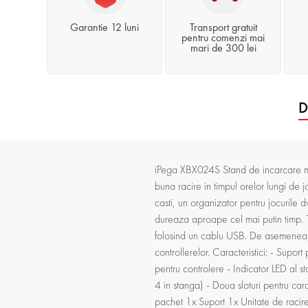
Garantie 12 luni
Transport gratuit
pentru comenzi mai
mari de 300 lei
D
iPega XBX024S Stand de incarcare mult
buna racire in timpul orelor lungi de 
casti, un organizator pentru jocurile 
dureaza aproape cel mai putin timp. T
folosind un cablu USB. De asemenea, u
controllerelor. Caracteristici: - Supo
pentru controlere - Indicator LED al st
4 in stanga) - Doua sloturi pentru c
pachet 1x Suport 1x Unitate de racir