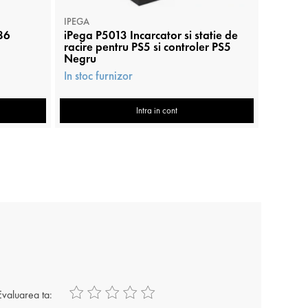
IPEGA
IPEGA
186
iPega P5013 Incarcator si statie de
Capac d
racire pentru PS5 si controler PS5
P5V003
Negru
In stoc 
In stoc furnizor
Intra in cont
Evaluarea ta: