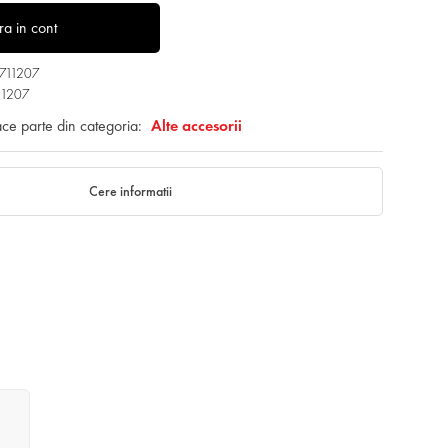
tra in cont
3711207
11207
ace parte din categoria:
Alte accesorii
Cere informatii