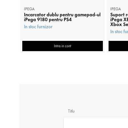
IPEGA
IPEGA
Incarcator dublu pentru gamepad-ul
Suport r
iPega 9180 pentru PS4
iPega XB
Xbox Se
In stoc furnizor
In stoc f
Intra in cont
Titlu