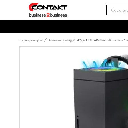
Pagina principala
Accesorii gaming
iPega XBX024S Stand de incarcare mu