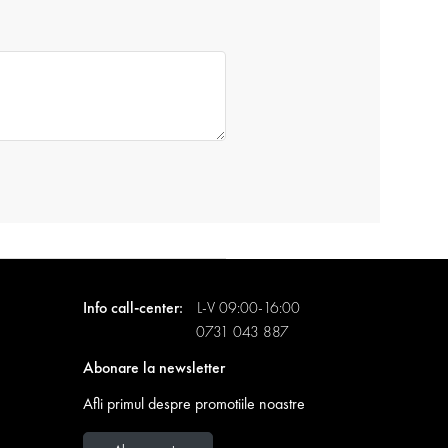
Info call-center:
L-V 09:00-16:00
0731 043 887
Abonare la newsletter
Afli primul despre promotiile noastre