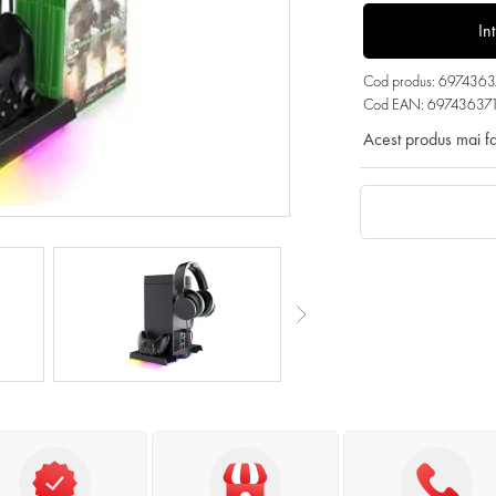
In
Cod produs: 697436
Cod EAN: 69743637
Acest produs mai f