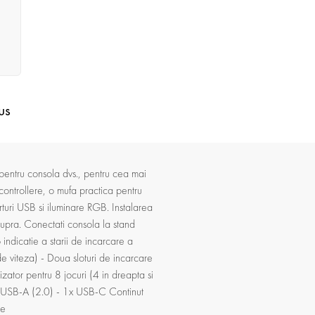
us
pentru consola dvs., pentru cea mai
controllere, o mufa practica pentru
rturi USB si iluminare RGB. Instalarea
supra. Conectati consola la stand
ndicatie a starii de incarcare a
de viteza) - Doua sloturi de incarcare
izator pentru 8 jocuri (4 in dreapta si
2x USB-A (2.0) - 1x USB-C Continut
re