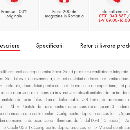
Produse 100%
Peste 200 de
Info call-center:
originale
magazine in Romania
0731 043 887
/
L-V 09:00-16:00
escriere
Specificatii
Retur si livrare prod
ifunctional conceput pentru Xbox. Stand practic cu ventilatoare integrate 
joc. Standul este, de asemenea, echipat cu sloturi de incarcare pentru doua 
dvs. preferate, doua sloturi pentru un card de memorie de expansiune, trei po
rebuie doar sa asezati consola in stand si sa atasati unitatea de racire dea
nitatea de racire folosind un al doilea cablu USB. Exista, de asemenea, o i
rt pentru Xbox - Unitate de racire pentru racirea consolei de jocuri (3 moduri 
arii de incarcare a controlerului - Carlig pentru depozitarea castilor - Organ
arduri de memorie de expansiune - Iluminare de fundal RGB (15 moduri) - 
e 1x Cablu USB 1x Carlig pentru depozitarea castilor 1x Manual de utiliza