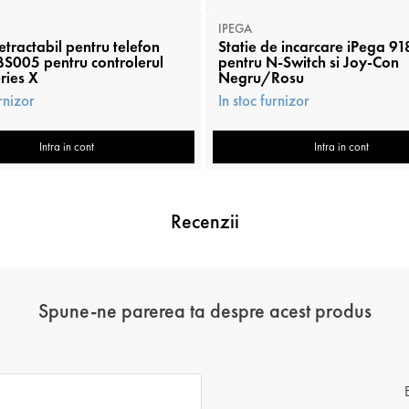
IPEGA
etractabil pentru telefon
Statie de incarcare iPega 9
S005 pentru controlerul
pentru N-Switch si Joy-Con
ries X
Negru/Rosu
urnizor
In stoc furnizor
Intra in cont
Intra in cont
Recenzii
Spune-ne parerea ta despre acest produs